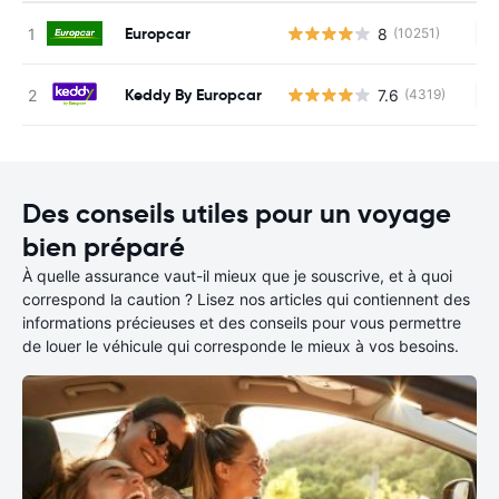
Europcar
8
(10251)
Au
Keddy By Europcar
7.6
(4319)
Au
Des conseils utiles pour un voyage
bien préparé
À quelle assurance vaut-il mieux que je souscrive, et à quoi
correspond la caution ? Lisez nos articles qui contiennent des
informations précieuses et des conseils pour vous permettre
de louer le véhicule qui corresponde le mieux à vos besoins.