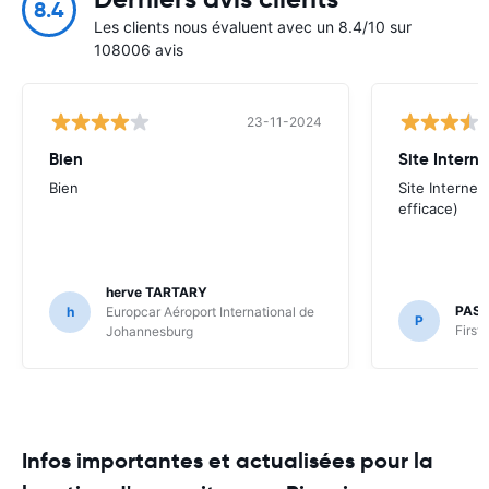
8.4
Les clients nous évaluent avec un 8.4/10 sur
108006 avis
23-11-2024
Bien
Site Interne
Bien
Site Internet
efficace)
herve TARTARY
PAS
h
Europcar Aéroport International de
P
First
Johannesburg
Infos importantes et actualisées pour la