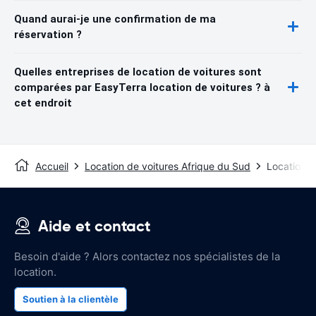
Quand aurai-je une confirmation de ma
réservation ?
Quelles entreprises de location de voitures sont
comparées par EasyTerra location de voitures ? à
cet endroit
Accueil
Location de voitures Afrique du Sud
Location d
Aide et contact
Besoin d'aide ? Alors contactez nos spécialistes de la
location.
Soutien à la clientèle