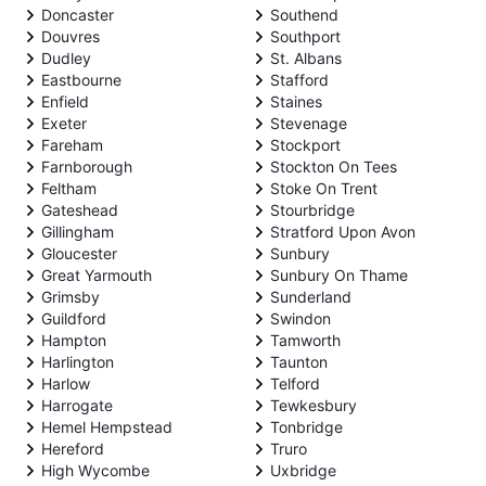
Doncaster
Southend
Douvres
Southport
Dudley
St. Albans
Eastbourne
Stafford
Enfield
Staines
Exeter
Stevenage
Fareham
Stockport
Farnborough
Stockton On Tees
Feltham
Stoke On Trent
Gateshead
Stourbridge
Gillingham
Stratford Upon Avon
Gloucester
Sunbury
Great Yarmouth
Sunbury On Thame
Grimsby
Sunderland
Guildford
Swindon
Hampton
Tamworth
Harlington
Taunton
Harlow
Telford
Harrogate
Tewkesbury
Hemel Hempstead
Tonbridge
Hereford
Truro
High Wycombe
Uxbridge