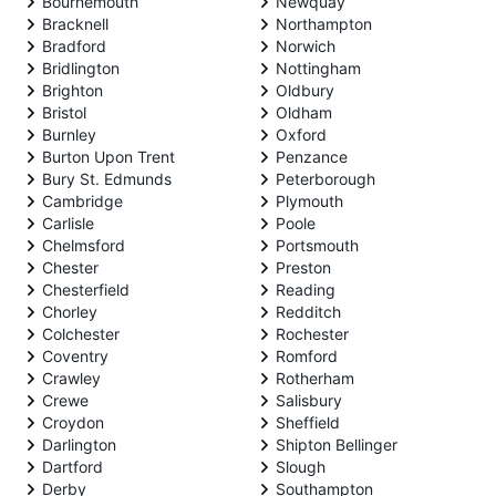
Bournemouth
Newquay
Bracknell
Northampton
Bradford
Norwich
Bridlington
Nottingham
Brighton
Oldbury
Bristol
Oldham
Burnley
Oxford
Burton Upon Trent
Penzance
Bury St. Edmunds
Peterborough
Cambridge
Plymouth
Carlisle
Poole
Chelmsford
Portsmouth
Chester
Preston
Chesterfield
Reading
Chorley
Redditch
Colchester
Rochester
Coventry
Romford
Crawley
Rotherham
Crewe
Salisbury
Croydon
Sheffield
Darlington
Shipton Bellinger
Dartford
Slough
Derby
Southampton