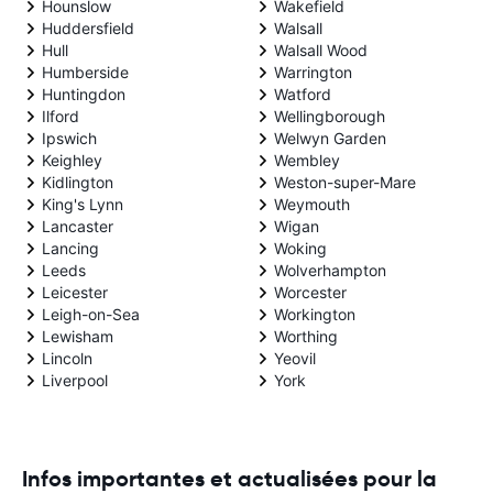
Hounslow
Wakefield
Huddersfield
Walsall
Hull
Walsall Wood
Humberside
Warrington
Huntingdon
Watford
Ilford
Wellingborough
Ipswich
Welwyn Garden
Keighley
Wembley
Kidlington
Weston-super-Mare
King's Lynn
Weymouth
Lancaster
Wigan
Lancing
Woking
Leeds
Wolverhampton
Leicester
Worcester
Leigh-on-Sea
Workington
Lewisham
Worthing
Lincoln
Yeovil
Liverpool
York
Infos importantes et actualisées pour la