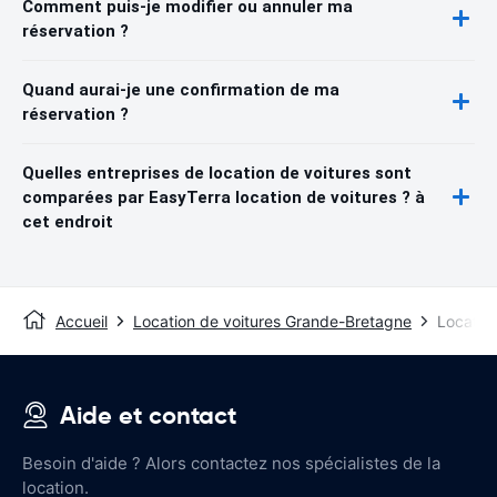
Comment puis-je modifier ou annuler ma
réservation ?
Quand aurai-je une confirmation de ma
réservation ?
Quelles entreprises de location de voitures sont
comparées par EasyTerra location de voitures ? à
cet endroit
Accueil
Location de voitures Grande-Bretagne
Location
Aide et contact
Besoin d'aide ? Alors contactez nos spécialistes de la
location.