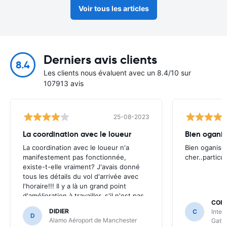
Voir tous les articles
Derniers avis clients
8.4
Les clients nous évaluent avec un 8.4/10 sur
107913 avis
25-08-2023
La coordination avec le loueur
Bien oganis
La coordination avec le loueur n'a
Bien oganise
manifestement pas fonctionnée,
cher..particu
existe-t-elle vraiment? J'avais donné
tous les détails du vol d'arrivée avec
l'horaire!!! Il y a là un grand point
d'amélioration à travailler, s'il n'est pas
CORN
possible (sur un aéroport international
DIDIER
C
Inter
tout de même!) de récupérer un
D
Alamo Aéroport de Manchester
Gatw
véhicule après 22h00, il faut l'annoncer