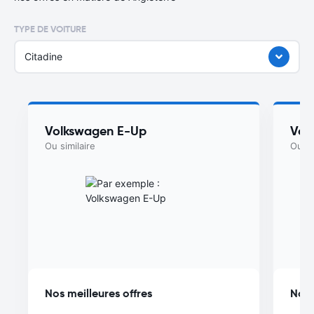
TYPE DE VOITURE
Citadine
Volkswagen E-Up
Vol
Ou similaire
Ou si
Nos meilleures offres
Nos 