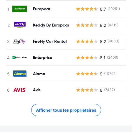
Europcar
8.7
(10251)
Au
Keddy By Europcar
8.2
(4319)
Au
FireFly Car Rental
8.2
(4033)
Au
Enterprise
8.1
(2409)
Au
Alamo
9
(10701)
Au
Avis
8
(7437)
Au
Afficher tous les propriétaires