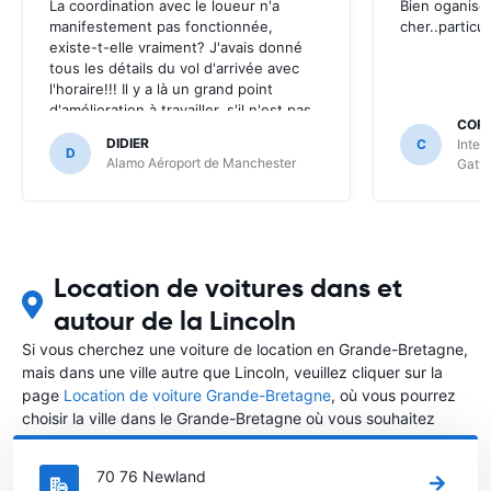
La coordination avec le loueur n'a
Bien oganise
manifestement pas fonctionnée,
cher..particu
existe-t-elle vraiment? J'avais donné
tous les détails du vol d'arrivée avec
l'horaire!!! Il y a là un grand point
d'amélioration à travailler, s'il n'est pas
CORN
possible (sur un aéroport international
DIDIER
C
Inter
tout de même!) de récupérer un
D
Alamo Aéroport de Manchester
Gatw
véhicule après 22h00, il faut l'annoncer
très clairement
Location de voitures dans et
autour de la Lincoln
Si vous cherchez une voiture de location en Grande-Bretagne,
mais dans une ville autre que Lincoln, veuillez cliquer sur la
page
Location de voiture Grande-Bretagne
, où vous pourrez
choisir la ville dans le Grande-Bretagne où vous souhaitez
louer une voiture.
70 76 Newland