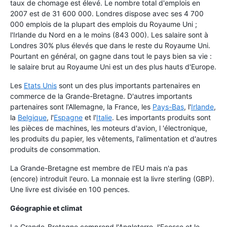
taux de chomage est élevé. Le nombre total d'emplois en
2007 est de 31 600 000. Londres dispose avec ses 4 700
000 emplois de la plupart des emplois du Royaume Uni ;
l'Irlande du Nord en a le moins (843 000). Les salaire sont à
Londres 30% plus élevés que dans le reste du Royaume Uni.
Pourtant en général, on gagne dans tout le pays bien sa vie :
le salaire brut au Royaume Uni est un des plus hauts d'Europe.
Les
Etats Unis
sont un des plus importants partenaires en
commerce de la Grande-Bretagne. D'autres importants
partenaires sont l'Allemagne, la France, les
Pays-Bas
, l'
Irlande
,
la
Belgique
, l'
Espagne
et l'
Italie
. Les importants produits sont
les pièces de machines, les moteurs d'avion, l 'électronique,
les produits du papier, les vêtements, l'alimentation et d'autres
produits de consommation.
La Grande-Bretagne est membre de l'EU mais n'a pas
(encore) introduit l'euro. La monnaie est la livre sterling (GBP).
Une livre est divisée en 100 pences.
Géographie et climat
La Grande-Bretagne comprend l'Angleterre, l'Ecosse et le