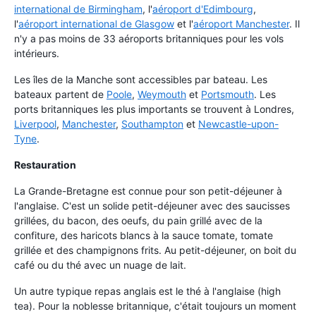
international de Birmingham
, l'
aéroport d'Edimbourg
,
l'
aéroport international de Glasgow
et l'
aéroport Manchester
. Il
n'y a pas moins de 33 aéroports britanniques pour les vols
intérieurs.
Les îles de la Manche sont accessibles par bateau. Les
bateaux partent de
Poole
,
Weymouth
et
Portsmouth
. Les
ports britanniques les plus importants se trouvent à Londres,
Liverpool
,
Manchester
,
Southampton
et
Newcastle-upon-
Tyne
.
Restauration
La Grande-Bretagne est connue pour son petit-déjeuner à
l'anglaise. C'est un solide petit-déjeuner avec des saucisses
grillées, du bacon, des oeufs, du pain grillé avec de la
confiture, des haricots blancs à la sauce tomate, tomate
grillée et des champignons frits. Au petit-déjeuner, on boit du
café ou du thé avec un nuage de lait.
Un autre typique repas anglais est le thé à l'anglaise (high
tea). Pour la noblesse britannique, c'était toujours un moment