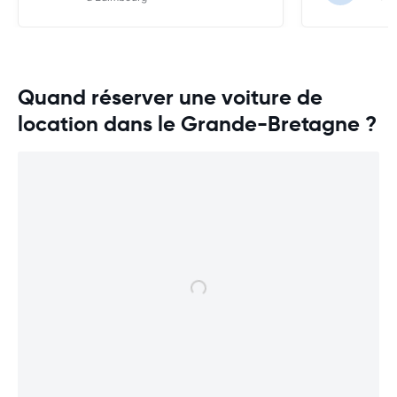
véhicule aprè
très claireme
Quand réserver une voiture de
location dans le Grande-Bretagne ?