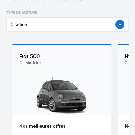
TYPE DE VOITURE
Citadine
Fiat 500
Hyu
Ou similaire
Ou si
Nos meilleures offres
Nos 