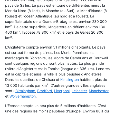
pays de Galles. Le pays est entouré de différentes mers : la
Mer du Nord (à l'est), la Manche (au Sud), la Mer d'Irlande (à
l'ouest) et l'océan Atlantique (au nord et à l'ouest). La
superficie totale de la Grande-Bretagne est environ 230 000
km². De cette superficie, l'Angleterre en détient environ 130
400 km², l'Ecosse 78 800 km² et le pays de Galles 20 800
km².
L'Angleterre compte environ 51 millions d'habitants. Le pays
est surtout formé de plaines. Les Monts Pennines, les
marécages du Yorkshire, les Monts de Cambrians et Cornwall
sont quelques régions qui sont plus hautes. La plus grande
rivière d'Angleterre est la Tamise (longue de 336 km). Londres
est la capitale et aussi la ville la plus peuplée d'Angleterre.
Dans les quartiers de Chelsea et
Kensington
habitent plus de
2
13 000 habitants par km
. D'autres grandes villes anglaises
sont :
Birmingham
,
Bradford
,
Liverpool
,
Leicester
,
Manchester
et
Wolverhampton
.
L'Ecosse compte un peu plus de 5 millions d'habitants. C'est
une des régions les moins peuplées d'Europe. Environ 80% du