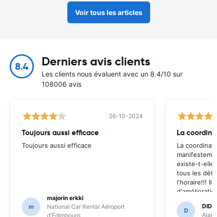
Voir tous les articles
Derniers avis clients
8.4
Les clients nous évaluent avec un 8.4/10 sur
108006 avis
26-10-2024
Toujours aussi efficace
La coordina
Toujours aussi efficace
La coordinati
manifestemen
existe-t-elle
tous les déta
l'horaire!!! Il
d'amélioration
majorin erkki
possible (sur
DIDI
m
National Car Rental Aéroport
tout de même
D
Alamo
d'Édimbourg