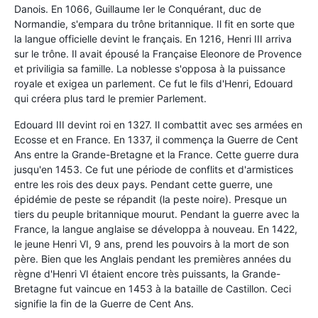
Danois. En 1066, Guillaume Ier le Conquérant, duc de
Normandie, s'empara du trône britannique. Il fit en sorte que
la langue officielle devint le français. En 1216, Henri III arriva
sur le trône. Il avait épousé la Française Eleonore de Provence
et priviligia sa famille. La noblesse s'opposa à la puissance
royale et exigea un parlement. Ce fut le fils d'Henri, Edouard
qui créera plus tard le premier Parlement.
Edouard III devint roi en 1327. Il combattit avec ses armées en
Ecosse et en France. En 1337, il commença la Guerre de Cent
Ans entre la Grande-Bretagne et la France. Cette guerre dura
jusqu'en 1453. Ce fut une période de conflits et d'armistices
entre les rois des deux pays. Pendant cette guerre, une
épidémie de peste se répandit (la peste noire). Presque un
tiers du peuple britannique mourut. Pendant la guerre avec la
France, la langue anglaise se développa à nouveau. En 1422,
le jeune Henri VI, 9 ans, prend les pouvoirs à la mort de son
père. Bien que les Anglais pendant les premières années du
règne d'Henri VI étaient encore très puissants, la Grande-
Bretagne fut vaincue en 1453 à la bataille de Castillon. Ceci
signifie la fin de la Guerre de Cent Ans.