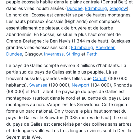
peuple écossais habite dans la plaine centrale (Central Belt) et
dans les villes industrialisées (
Dundee
,
Edimbourg
,
Glasgow
).
Le nord de l'Ecosse est caractérisé par de hautes montagnes.
Les hauts plateaux écossais (Highlands) sont composés
essentiellement de plateaux de bruyère et de tourbe
abandonnés. En Ecosse, se situe le plus haut sommet de
Grande-Bretagne : le Ben Nevis (1 344 m de haut). Quelques
grandes villes écossaises sont :
Edimbourg
,
Aberdeen
,
Dundee
, Glasgow,
Inverness
,
Stirling
et
Perth
.
Le pays de Galles compte environ 3 millions d'habitants. La
partie sud du pays de Galles est la plus peuplée. Là se
trouvent aussi les grandes villes telles que
Cardiff
(300 000
habitants),
Swansea
(190 000),
Newport
(134 000), Rhondda
(68 000) et Port Talbot. Le paysage du pays de Galles est
montagneux (surtout dans le nord et au centre du pays). Les
montagnes au nord s'appellent les Snowdonia. Cette région
forme un parc national. On y trouve le plus haut sommet du
pays de Galles : le Snowdon (1 085 mètres de haut). Le sud
du pays de Galles est caractérisé par des collines sans arbres
et de longues vallées. Les trois longues rivières sont la Dee, la
Severn et la Wye.