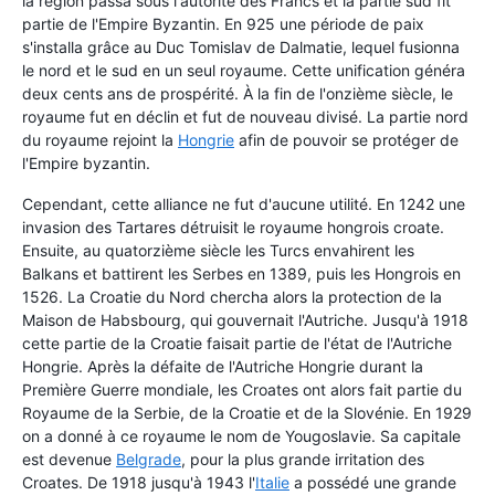
la région passa sous l'autorité des Francs et la partie sud fit
partie de l'Empire Byzantin. En 925 une période de paix
s'installa grâce au Duc Tomislav de Dalmatie, lequel fusionna
le nord et le sud en un seul royaume. Cette unification généra
deux cents ans de prospérité. À la fin de l'onzième siècle, le
royaume fut en déclin et fut de nouveau divisé. La partie nord
du royaume rejoint la
Hongrie
afin de pouvoir se protéger de
l'Empire byzantin.
Cependant, cette alliance ne fut d'aucune utilité. En 1242 une
invasion des Tartares détruisit le royaume hongrois croate.
Ensuite, au quatorzième siècle les Turcs envahirent les
Balkans et battirent les Serbes en 1389, puis les Hongrois en
1526. La Croatie du Nord chercha alors la protection de la
Maison de Habsbourg, qui gouvernait l'Autriche. Jusqu'à 1918
cette partie de la Croatie faisait partie de l'état de l'Autriche
Hongrie. Après la défaite de l'Autriche Hongrie durant la
Première Guerre mondiale, les Croates ont alors fait partie du
Royaume de la Serbie, de la Croatie et de la Slovénie. En 1929
on a donné à ce royaume le nom de Yougoslavie. Sa capitale
est devenue
Belgrade
, pour la plus grande irritation des
Croates. De 1918 jusqu'à 1943 l'
Italie
a possédé une grande