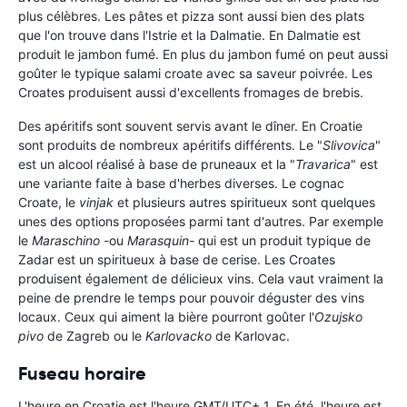
plus célèbres. Les pâtes et pizza sont aussi bien des plats
que l'on trouve dans l'Istrie et la Dalmatie. En Dalmatie est
produit le jambon fumé. En plus du jambon fumé on peut aussi
goûter le typique salami croate avec sa saveur poivrée. Les
Croates produisent aussi d'excellents fromages de brebis.
Des apéritifs sont souvent servis avant le dîner. En Croatie
sont produits de nombreux apéritifs différents. Le "
Slivovica
"
est un alcool réalisé à base de pruneaux et la "
Travarica
" est
une variante faite à base d'herbes diverses. Le cognac
Croate, le
vinjak
et plusieurs autres spiritueux sont quelques
unes des options proposées parmi tant d'autres. Par exemple
le
Maraschino -
ou
Marasquin-
qui est un produit typique de
Zadar est un spiritueux à base de cerise. Les Croates
produisent également de délicieux vins. Cela vaut vraiment la
peine de prendre le temps pour pouvoir déguster des vins
locaux. Ceux qui aiment la bière pourront goûter l'
Ozujsko
pivo
de Zagreb ou le
Karlovacko
de Karlovac.
Fuseau horaire
L'heure en Croatie est l'heure GMT/UTC+ 1. En été, l'heure est