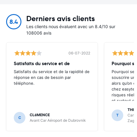
Derniers avis clients
8.4
Les clients nous évaluent avec un 8.4/10 sur
108006 avis
06-07-2022
Satisfaits du service et de
Pourquoi se
Satisfaits du service et de la rapidité de
Pourquoi se f
réponse en cas de besoin par
souscrire un
téléphone.
alors qu’on 
chez easyterr
risques réels
et surtout c
de location 
THIE
personnel es
CLéMENCE
T
Carwi
C
souscrivez p
Avant Car Aéroport de Dubrovnik
Zagr
complètement
celle qu’on a 
désagréable