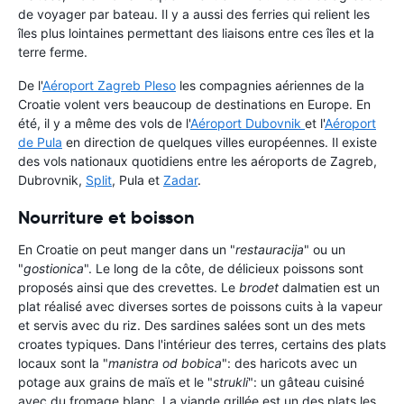
de voyager par bateau. Il y a aussi des ferries qui relient les
îles plus lointaines permettant des liaisons entre ces îles et la
terre ferme.
De l'
Aéroport Zagreb Pleso
les compagnies aériennes de la
Croatie volent vers beaucoup de destinations en Europe. En
été, il y a même des vols de l'
Aéroport Dubovnik
et l'
Aéroport
de Pula
en direction de quelques villes européennes. Il existe
des vols nationaux quotidiens entre les aéroports de Zagreb,
Dubrovnik,
Split
, Pula et
Zadar
.
Nourriture et boisson
En Croatie on peut manger dans un "
restauracija
" ou un
"
gostionica
". Le long de la côte, de délicieux poissons sont
proposés ainsi que des crevettes. Le
brodet
dalmatien est un
plat réalisé avec diverses sortes de poissons cuits à la vapeur
et servis avec du riz. Des sardines salées sont un des mets
croates typiques. Dans l'intérieur des terres, certains des plats
locaux sont la "
manistra od bobica
": des haricots avec un
potage aux grains de maïs et le "
strukli
": un gâteau cuisiné
avec du fromage blanc. La viande grillée est un des plats les