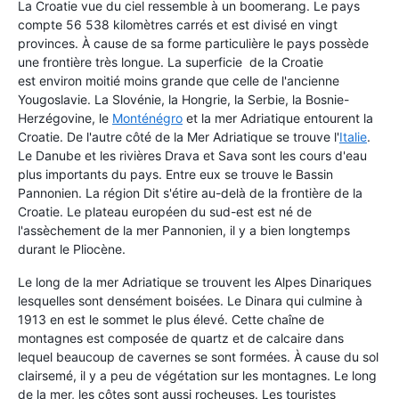
La Croatie vue du ciel ressemble à un boomerang. Le pays
compte 56 538 kilomètres carrés et est divisé en vingt
provinces. À cause de sa forme particulière le pays possède
une frontière très longue. La superficie de la Croatie
est environ moitié moins grande que celle de l'ancienne
Yougoslavie. La Slovénie, la Hongrie, la Serbie, la Bosnie-
Herzégovine, le
Monténégro
et la mer Adriatique entourent la
Croatie. De l'autre côté de la Mer Adriatique se trouve l'
Italie
.
Le Danube et les rivières Drava et Sava sont les cours d'eau
plus importants du pays. Entre eux se trouve le Bassin
Pannonien. La région Dit s'étire au-delà de la frontière de la
Croatie. Le plateau européen du sud-est est né de
l'assèchement de la mer Pannonien, il y a bien longtemps
durant le Pliocène.
Le long de la mer Adriatique se trouvent les Alpes Dinariques
lesquelles sont densément boisées. Le Dinara qui culmine à
1913 en est le sommet le plus élevé. Cette chaîne de
montagnes est composée de quartz et de calcaire dans
lequel beaucoup de cavernes se sont formées. À cause du sol
clairsemé, il y a peu de végétation sur les montagnes. Le long
de la mer, les côtes sont aussi rocheuses. Les touristes