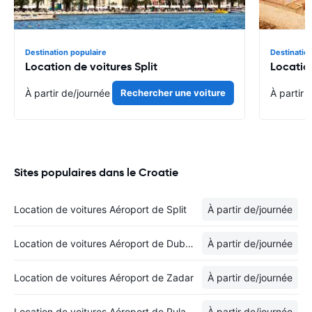
Destination populaire
Destinatio
Location de voitures Split
Locatio
À partir de
/journée
Rechercher une voiture
À partir 
Sites populaires dans le Croatie
Location de voitures Aéroport de Split
À partir de
/journée
Location de voitures Aéroport de Dubrovnik
À partir de
/journée
Location de voitures Aéroport de Zadar
À partir de
/journée
Location de voitures Aéroport de Pula
À partir de
/journée