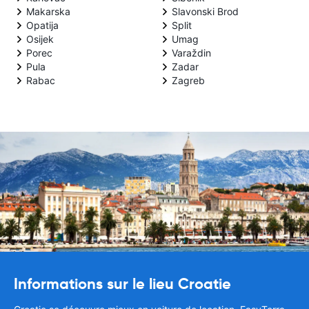
Makarska
Slavonski Brod
Opatija
Split
Osijek
Umag
Porec
Varaždin
Pula
Zadar
Rabac
Zagreb
Informations sur le lieu Croatie