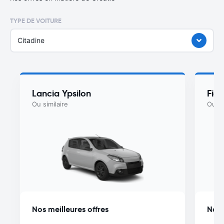
TYPE DE VOITURE
Citadine
Lancia Ypsilon
Fiat
Ou similaire
Ou si
Nos meilleures offres
Nos 