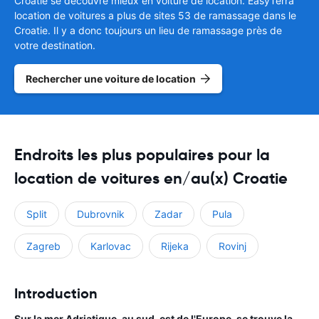
Croatie se découvre mieux en voiture de location. EasyTerra
location de voitures a plus de sites 53 de ramassage dans le
Croatie. Il y a donc toujours un lieu de ramassage près de
votre destination.
Rechercher une voiture de location
Endroits les plus populaires pour la
location de voitures en/au(x) Croatie
Split
Dubrovnik
Zadar
Pula
Zagreb
Karlovac
Rijeka
Rovinj
Introduction
Sur la mer Adriatique, au sud-est de l'Europe, se trouve la