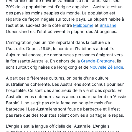
L'Australie compte environ 20 millions d'habitants. Mais seul
70% de la population est d'origine anglaise. L'Australie est un
des pays les moins peuplés du monde. La population est
répartie de façon inégale sur tout le pays. La plupart habite à
l'est et au sud-est de la côte entre
Melbourne
et
Brisbane
.
Queensland est l'état où vivent la plupart des Aborigènes.
L'immigration joue un rôle important dans la culture de
l'Australie. Depuis 1945, le nombre d'habitants a doublé.
Aujourd'hui encore, de nombreuses personnes émigrent vers
la florissante Australie. En dehors de la
Grande-Bretagne
, ils
sont surtout originaires de Hongkong et de
Nouvelle Zélande
.
A part ces différentes cultures, on parle d'une culture
australienne cohérente. Les Australiens sont connus pour leur
hospitalité. Ce sont des amoureux de la vie et des sports. En
Australie, vous entendrez sans aucun doute parler d'un ‘Aussie
Barbie’. Il ne s'agit pas de la fameuse poupée mais d'un
barbecue ! Les Australiens sont fous de barbecue et il n'est
pas rare que des touristes soient conviés à partager le repas.
L'Anglais est la langue officielle de l'Australie. L'Anglais