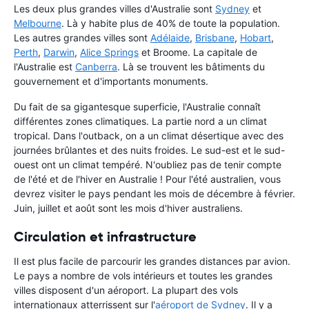
Les deux plus grandes villes d'Australie sont
Sydney
et
Melbourne
. Là y habite plus de 40% de toute la population.
Les autres grandes villes sont
Adélaide
,
Brisbane
,
Hobart
,
Perth
,
Darwin
,
Alice Springs
et Broome. La capitale de
l'Australie est
Canberra
. Là se trouvent les bâtiments du
gouvernement et d'importants monuments.
Du fait de sa gigantesque superficie, l'Australie connaît
différentes zones climatiques. La partie nord a un climat
tropical. Dans l'outback, on a un climat désertique avec des
journées brûlantes et des nuits froides. Le sud-est et le sud-
ouest ont un climat tempéré. N'oubliez pas de tenir compte
de l'été et de l'hiver en Australie ! Pour l'été australien, vous
devrez visiter le pays pendant les mois de décembre à février.
Juin, juillet et août sont les mois d'hiver australiens.
Circulation et infrastructure
Il est plus facile de parcourir les grandes distances par avion.
Le pays a nombre de vols intérieurs et toutes les grandes
villes disposent d'un aéroport. La plupart des vols
internationaux atterrissent sur l'
aéroport de Sydney
. Il y a