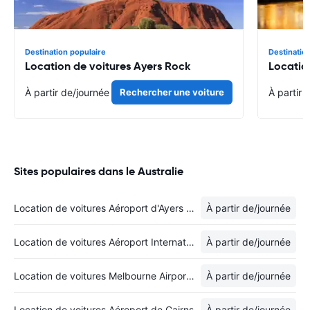
Destination populaire
Destinatio
Location de voitures Ayers Rock
Locatio
À partir de
/journée
Rechercher une voiture
À partir 
Sites populaires dans le Australie
Location de voitures Aéroport d'Ayers Rock
À partir de
/journée
Location de voitures Aéroport International de Brisbane
À partir de
/journée
Location de voitures Melbourne Airport - International Terminal
À partir de
/journée
Location de voitures Aéroport de Cairns
À partir de
/journée