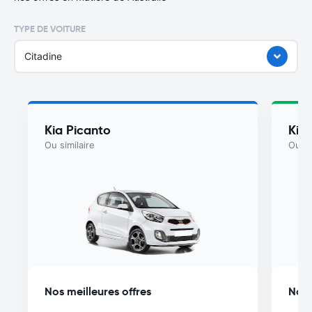
TYPE DE VOITURE
Citadine
Kia Picanto
Kia
Ou similaire
Ou si
Nos meilleures offres
Nos 