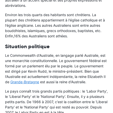
autralien a un accent spécial et ses propres expressions et
abréviations.
Environ les trois quarts des habitants sont chrétiens. La
plupart des chrétiens appartiennent à l'église catholique et à
l'église anglicane. Les autres Australiens sont entre autres
bouddhistes, islamiques, grecs orthodoxes, baptistes, etc.
Enfin,16% des Australiens sont athées.
Situation politique
Le Commonwealth d'Australie, en langage parlé Australie, est
une monarchie constitutionnelle. Le gouvernement fédéral est
formé par un parlement élu par le peuple. Le gouvernement
est dirigé par Kevin Rudd, le ministre-président. Bien que
l'Australie est actuellement indépendante, la reine Elizabeth II
de
Grande-Bretagne
est aussi la reine d'Australie.
Le pays connaît trois grands partis politiques : le 'Labor Party',
le 'Liberal Party' et le 'National Party'. Ensuite, il y a plusieurs
petits partis. De 1966 à 2007, c'est la coalition entre le 'Liberal
Party' et le 'National Party' qui est resté au pouvoir. Depuis
2007, le Labor Party en est à la tête.