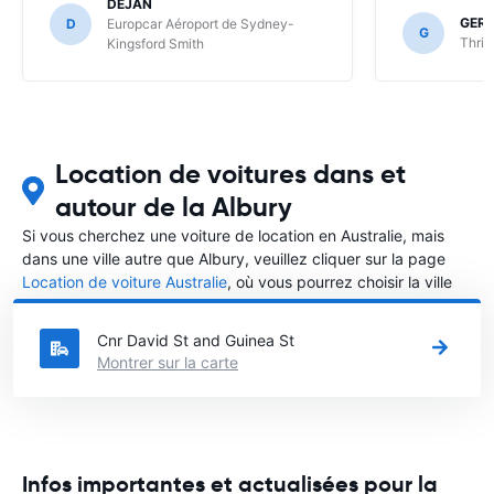
DEJAN
GER
D
Europcar Aéroport de Sydney-
G
Thrif
Kingsford Smith
Location de voitures dans et
autour de la Albury
Si vous cherchez une voiture de location en Australie, mais
dans une ville autre que Albury, veuillez cliquer sur la page
Location de voiture Australie
, où vous pourrez choisir la ville
dans le Australie où vous souhaitez louer une voiture.
Cnr David St and Guinea St
Montrer sur la carte
Infos importantes et actualisées pour la