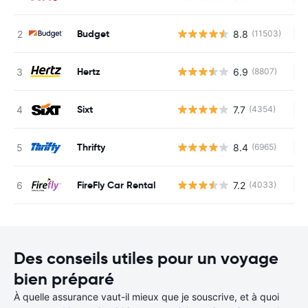
Budget
8.8
(11503)
Au
Hertz
6.9
(8807)
Au
Sixt
7.7
(4354)
Au
Thrifty
8.4
(6965)
Au
FireFly Car Rental
7.2
(4033)
Au
Des conseils utiles pour un voyage
bien préparé
À quelle assurance vaut-il mieux que je souscrive, et à quoi