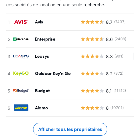
ces sociétés de location en une seule recherche.
Avis
8.7
(7437)
Enterprise
8.6
(2409)
Leasys
8.3
(901)
Au
Goldcar Key'n Go
8.2
(372)
Budget
8.1
(11512)
Alamo
8
(10701)
Afficher tous les propriétaires