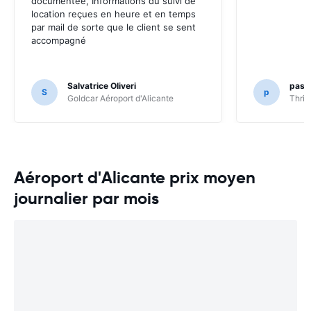
documentée, Informations du suivi de
location reçues en heure et en temps
par mail de sorte que le client se sent
accompagné
Salvatrice Oliveri
pasca
S
p
Goldcar Aéroport d'Alicante
Thrif
Aéroport d'Alicante prix moyen
journalier par mois