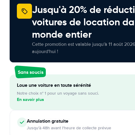
Jusqu'à 20% de réducti
voitures de location da
monde entier
Cette promotion est valable jusqu'à 11 août 2026
aujourd'hui !
Sans soucis
Loue une voiture en toute sérénité
Notre choix n° 1 pour un voyage sans souci.
En savoir plus
Annulation
gratuite
Jusqu'à 48h avant l'heure de collecte prévue