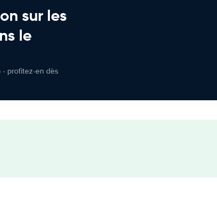
on sur les
ns le
 - profitez-en dès