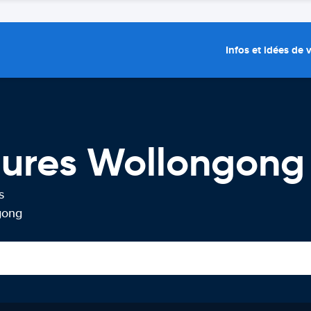
Infos et idées de
tures Wollongong
s
gong