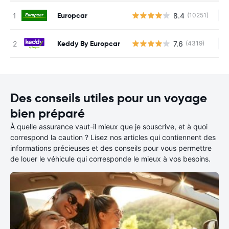
Europcar
8.4
(10251)
Au
Keddy By Europcar
7.6
(4319)
Au
Des conseils utiles pour un voyage
bien préparé
À quelle assurance vaut-il mieux que je souscrive, et à quoi
correspond la caution ? Lisez nos articles qui contiennent des
informations précieuses et des conseils pour vous permettre
de louer le véhicule qui corresponde le mieux à vos besoins.