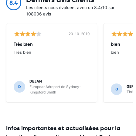
8.4
Les clients nous évaluent avec un 8.4/10 sur
108006 avis
20-10-2019
Très bien
bien
Très bien
bien
DEJAN
GER
D
Europcar Aéroport de Sydney-
G
Thrif
Kingsford Smith
Infos importantes et actualisées pour la