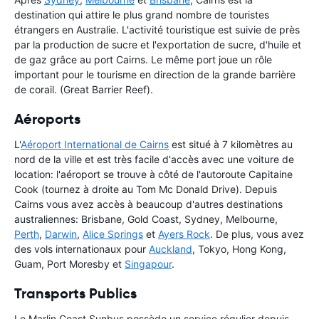
destination qui attire le plus grand nombre de touristes
étrangers en Australie. L'activité touristique est suivie de près
par la production de sucre et l'exportation de sucre, d'huile et
de gaz grâce au port Cairns. Le même port joue un rôle
important pour le tourisme en direction de la grande barrière
de corail. (Great Barrier Reef).
Aéroports
L'
Aéroport International de Cairns
est situé à 7 kilomètres au
nord de la ville et est très facile d'accès avec une voiture de
location: l'aéroport se trouve à côté de l'autoroute Capitaine
Cook (tournez à droite au Tom Mc Donald Drive). Depuis
Cairns vous avez accès à beaucoup d'autres destinations
australiennes: Brisbane, Gold Coast, Sydney, Melbourne,
Perth
,
Darwin
,
Alice Springs
et
Ayers Rock
. De plus, vous avez
des vols internationaux pour
Auckland
, Tokyo, Hong Kong,
Guam, Port Moresby et
Singapour
.
Transports Publics
Le Marlin Coast Sunbus possède un service régulier depuis