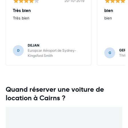
20-10-2019
Très bien
bien
Très bien
bien
DEJAN
GER
D
Europcar Aéroport de Sydney-
G
Thrif
Kingsford Smith
Quand réserver une voiture de
location à Cairns ?