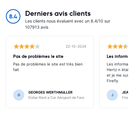
Derniers avis clients
8.4
Les clients nous évaluent avec un 8.4/10 sur
107913 avis
22-10-2024
Pas de problèmes le site
Les informa
Pas de problèmes le site est très bien
Les informat
fait
Hertz n était
et je me suis
Firefly
GEORGES WERTHMüLLER
JEA
G
J
Dollar Rent a Car Aéroport de Faro
FireF