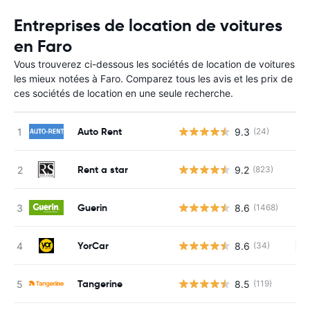
Entreprises de location de voitures
en Faro
Vous trouverez ci-dessous les sociétés de location de voitures
les mieux notées à Faro. Comparez tous les avis et les prix de
ces sociétés de location en une seule recherche.
Auto Rent
9.3
(24)
Rent a star
9.2
(823)
Guerin
8.6
(1468)
YorCar
8.6
(34)
Au
Tangerine
8.5
(119)