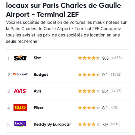
locaux sur Paris Charles de Gaulle
Airport - Terminal 2EF
Voici les sociétés de location de voitures les mieux notées sur
la Paris Charles de Gaulle Airport - Terminal 2EF Comparez
tous les avis et les prix de ces sociétés de location en une
seule recherche.
Sixt
9.3
(4356)
Budget
9.1
(11512)
Avis
8.4
(7437)
Flizzr
8.1
(479)
Keddy By Europcar
7.9
(4319)
Au