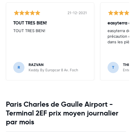
21-12-2021
TOUT TRES BIEN!
TOUT TRES BIEN!
easyterra dev
précaution du
dans les pièc
RAZVAN
THIE
R
T
Keddy By Europcar 8 Av. Foch
Enter
Paris Charles de Gaulle Airport -
Terminal 2EF prix moyen journalier
par mois