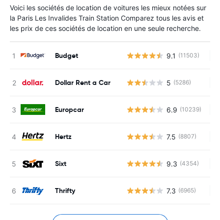
Voici les sociétés de location de voitures les mieux notées sur
la Paris Les Invalides Train Station Comparez tous les avis et
les prix de ces sociétés de location en une seule recherche.
Budget
9.1
(11503)
Au
Dollar Rent a Car
5
(5286)
Au
Europcar
6.9
(10239)
Au
Hertz
7.5
(8807)
Au
Sixt
9.3
(4354)
Au
Thrifty
7.3
(6965)
Au