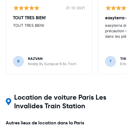
21-12-2021
TOUT TRES BIEN!
TOUT TRES BIEN!
easyterra dev
précaution du
dans les pièc
RAZVAN
THIE
R
T
Keddy By Europcar 8 Av. Foch
Enter
Location de voiture Paris Les
Invalides Train Station
Autres lieux de location dans la Paris