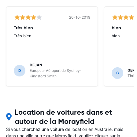
20-10-2019
Très bien
bien
Très bien
bien
DEJAN
GER
D
Europcar Aéroport de Sydney-
G
Thrif
Kingsford Smith
Location de voitures dans et
autour de la Morayfield
Si vous cherchez une voiture de location en Australie, mais
dans une ville autre que Morayfield, veuillez cliquer sur la