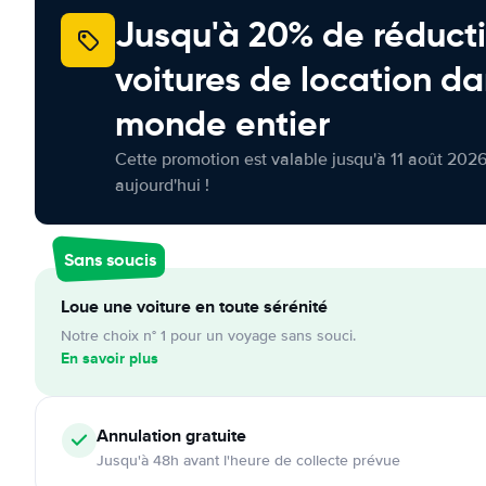
Jusqu'à 20% de réducti
voitures de location da
monde entier
Cette promotion est valable jusqu'à 11 août 2026
aujourd'hui !
Sans soucis
Loue une voiture en toute sérénité
Notre choix n° 1 pour un voyage sans souci.
En savoir plus
Annulation
gratuite
Jusqu'à 48h avant l'heure de collecte prévue