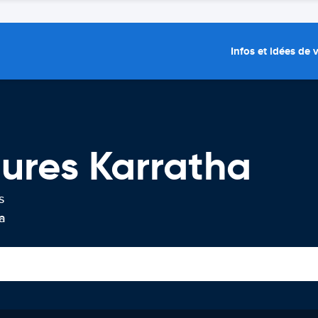
Infos et idées de
tures Karratha
s
a