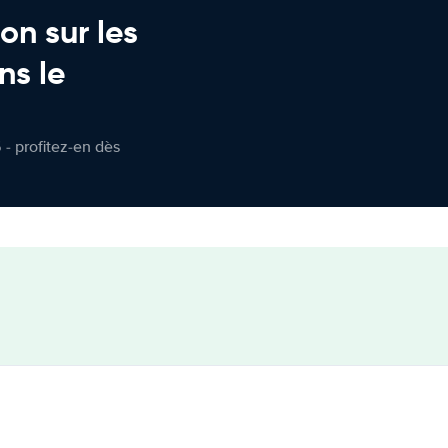
on sur les
ns le
 - profitez-en dès