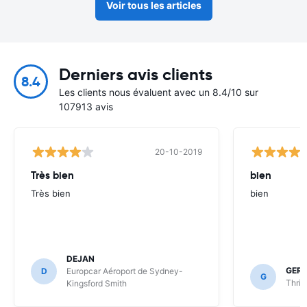
Voir tous les articles
Derniers avis clients
8.4
Les clients nous évaluent avec un 8.4/10 sur
107913 avis
20-10-2019
Très bien
bien
Très bien
bien
DEJAN
GER
D
Europcar Aéroport de Sydney-
G
Thrif
Kingsford Smith