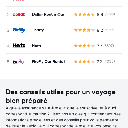
Dollar Rent a Car
8.6
(5286)
Thrifty
8.2
(6965)
Hertz
7.2
(8807)
FireFly Car Rental
7.2
(4033)
Au
Des conseils utiles pour un voyage
bien préparé
À quelle assurance vaut-il mieux que je souscrive, et à quoi
correspond la caution ? Lisez nos articles qui contiennent des
informations précieuses et des conseils pour vous permettre
de louer le véhicule qui corresponde le mieux à vos besoins.