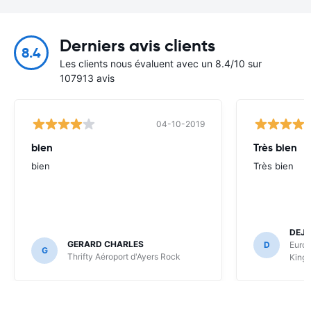
Derniers avis clients
8.4
Les clients nous évaluent avec un 8.4/10 sur
107913 avis
04-10-2019
bien
Très bien
bien
Très bien
DEJ
GERARD CHARLES
D
Europ
G
Thrifty Aéroport d'Ayers Rock
Kings