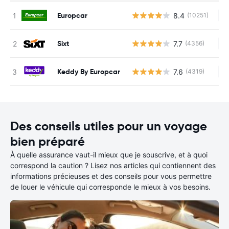
Europcar
8.4
(10251)
Au
Sixt
7.7
(4356)
Au
Keddy By Europcar
7.6
(4319)
Au
Des conseils utiles pour un voyage
bien préparé
À quelle assurance vaut-il mieux que je souscrive, et à quoi
correspond la caution ? Lisez nos articles qui contiennent des
informations précieuses et des conseils pour vous permettre
de louer le véhicule qui corresponde le mieux à vos besoins.