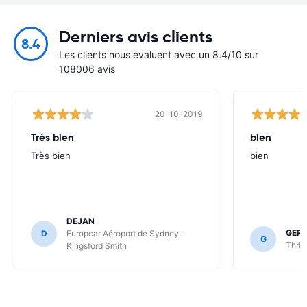
Derniers avis clients
8.4
Les clients nous évaluent avec un 8.4/10 sur
108006 avis
20-10-2019
Très bien
bien
Très bien
bien
DEJAN
GER
D
Europcar Aéroport de Sydney-
G
Thrif
Kingsford Smith