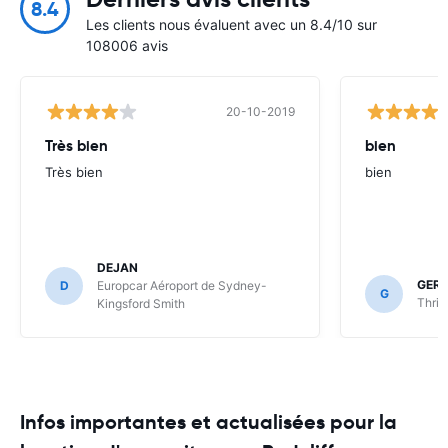
8.4
Les clients nous évaluent avec un 8.4/10 sur
108006 avis
20-10-2019
Très bien
bien
Très bien
bien
DEJAN
GER
D
Europcar Aéroport de Sydney-
G
Thrif
Kingsford Smith
Infos importantes et actualisées pour la