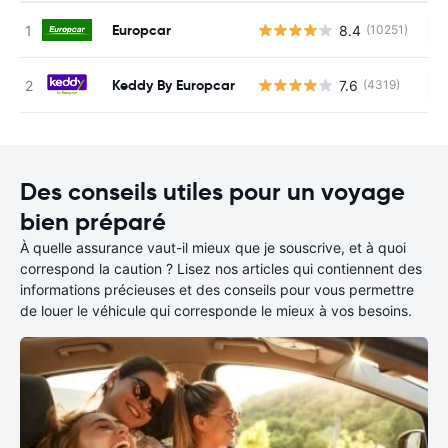
Europcar
8.4
(10251)
Au
Keddy By Europcar
7.6
(4319)
Au
Des conseils utiles pour un voyage
bien préparé
À quelle assurance vaut-il mieux que je souscrive, et à quoi
correspond la caution ? Lisez nos articles qui contiennent des
informations précieuses et des conseils pour vous permettre
de louer le véhicule qui corresponde le mieux à vos besoins.