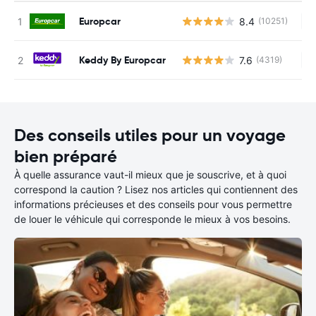
Europcar
8.4
(10251)
Au
Keddy By Europcar
7.6
(4319)
Au
Des conseils utiles pour un voyage
bien préparé
À quelle assurance vaut-il mieux que je souscrive, et à quoi
correspond la caution ? Lisez nos articles qui contiennent des
informations précieuses et des conseils pour vous permettre
de louer le véhicule qui corresponde le mieux à vos besoins.