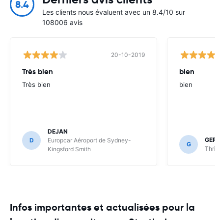
8.4
Les clients nous évaluent avec un 8.4/10 sur
108006 avis
20-10-2019
Très bien
bien
Très bien
bien
DEJAN
GER
D
Europcar Aéroport de Sydney-
G
Thrif
Kingsford Smith
Infos importantes et actualisées pour la