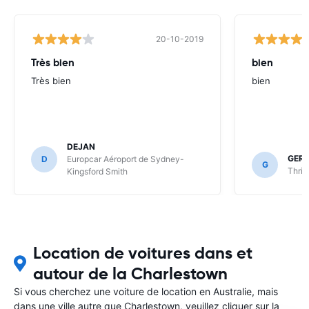
20-10-2019
Très bien
bien
Très bien
bien
DEJAN
GER
D
Europcar Aéroport de Sydney-
G
Thrif
Kingsford Smith
Location de voitures dans et
autour de la Charlestown
Si vous cherchez une voiture de location en Australie, mais
dans une ville autre que Charlestown, veuillez cliquer sur la