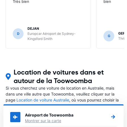
Très bien
bien
DEJAN
GER
D
Europcar Aéroport de Sydney-
G
Thrif
Kingsford Smith
Location de voitures dans et
autour de la Toowoomba
Si vous cherchez une voiture de location en Australie, mais
dans une ville autre que Toowoomba, veuillez cliquer sur la
page
Location de voiture Australie
, où vous pourrez choisir la
ville dans le Australie où vous souhaitez louer une voiture.
Aéroport de Toowoomba
Montrer sur la carte