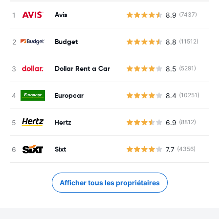
Avis
8.9
(7437)
Au
Budget
8.8
(11512)
Au
Dollar Rent a Car
8.5
(5291)
Au
Europcar
8.4
(10251)
Au
Hertz
6.9
(8812)
Au
Sixt
7.7
(4356)
Au
Afficher tous les propriétaires