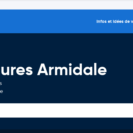
Infos et idées de
tures Armidale
s
le