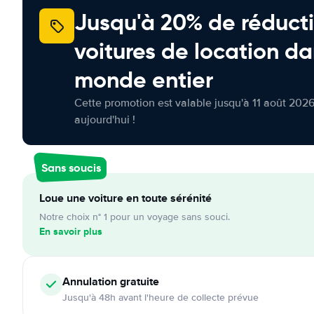
Jusqu'à 20% de réducti
voitures de location da
monde entier
Cette promotion est valable jusqu'à 11 août 2026
aujourd'hui !
Sans soucis
Loue une voiture en toute sérénité
Notre choix n° 1 pour un voyage sans souci.
En savoir plus
Annulation
gratuite
Jusqu'à 48h avant l'heure de collecte prévue