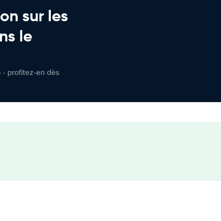
on sur les
ns le
 - profitez-en dès