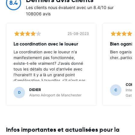
8.4
Les clients nous évaluent avec un 8.4/10 sur
108006 avis
25-08-2023
La coordination avec le loueur
Bien oganis
La coordination avec le loueur n'a
Bien oganise
manifestement pas fonctionnée,
cher..particu
existe-t-elle vraiment? J'avais donné
tous les détails du vol d'arrivée avec
l'horaire!!! Il y a là un grand point
d'amélioration à travailler, s'il n'est pas
CORN
possible (sur un aéroport international
DIDIER
C
Inter
tout de même!) de récupérer un
D
Alamo Aéroport de Manchester
Gatw
véhicule après 22h00, il faut l'annoncer
très clairement
Infos importantes et actualisées pour la