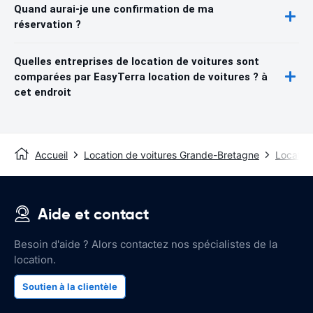
Quand aurai-je une confirmation de ma
réservation ?
Quelles entreprises de location de voitures sont
comparées par EasyTerra location de voitures ? à
cet endroit
Accueil
Location de voitures Grande-Bretagne
Location
Aide et contact
Besoin d'aide ? Alors contactez nos spécialistes de la
location.
Soutien à la clientèle