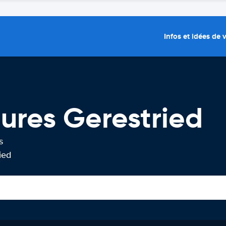
Infos et idées de
tures Gerestried
s
ied