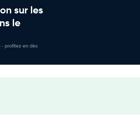
on sur les
ns le
 - profitez-en dès