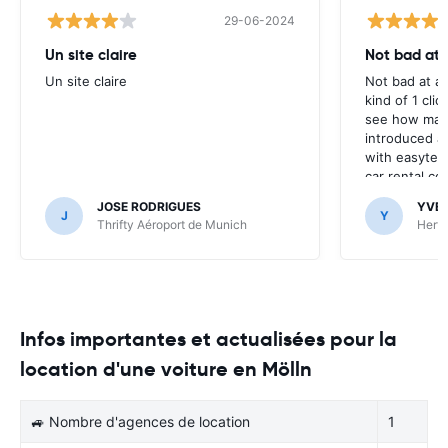
29-06-2024
Un site claire
Not bad at al
Un site claire
Not bad at al
kind of 1 clic
see how many
introduced at
with easyterra
car rental co
JOSE RODRIGUES
YVE
J
Y
Thrifty Aéroport de Munich
Hertz
Infos importantes et actualisées pour la
location d'une voiture en Mölln
🚙 Nombre d'agences de location
1