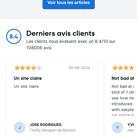
Voir tous les articles
Derniers avis clients
8.4
Les clients nous évaluent avec un 8.4/10 sur
108006 avis
29-06-2024
Un site claire
Not bad at al
Un site claire
Not bad at al
kind of 1 clic
see how many
introduced at
with easyterra
car rental co
JOSE RODRIGUES
YVE
J
Y
Thrifty Aéroport de Munich
Hertz