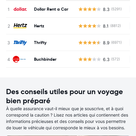
Dollar Rent a Car
8.3
(5291)
Au
Hertz
8.1
(8812)
Au
Thrifty
8.9
(6971)
Au
Buchbinder
6.3
(572)
Au
Des conseils utiles pour un voyage
bien préparé
À quelle assurance vaut-il mieux que je souscrive, et à quoi
correspond la caution ? Lisez nos articles qui contiennent des
informations précieuses et des conseils pour vous permettre
de louer le véhicule qui corresponde le mieux à vos besoins.