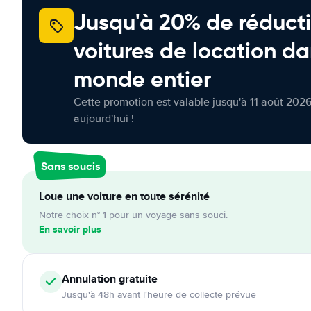
Jusqu'à 20% de réducti
voitures de location da
monde entier
Cette promotion est valable jusqu'à 11 août 2026
aujourd'hui !
Sans soucis
Loue une voiture en toute sérénité
Notre choix n° 1 pour un voyage sans souci.
En savoir plus
Annulation
gratuite
Jusqu'à 48h avant l'heure de collecte prévue