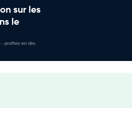
on sur les
ns le
 - profitez-en dès