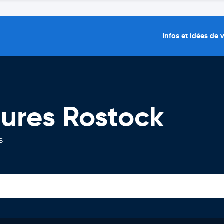
Infos et idées de
tures Rostock
s
k