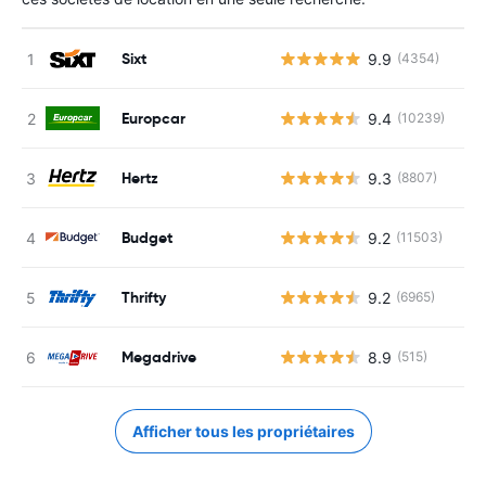
Sixt
9.9
(4354)
Europcar
9.4
(10239)
Hertz
9.3
(8807)
Budget
9.2
(11503)
Thrifty
9.2
(6965)
Megadrive
8.9
(515)
Afficher tous les propriétaires