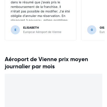
dans le résumé que j'avais pris le
remboursement de la franchise. Il
n'était pas possible de modifier. J'ai été
obligée d'annuler ma réservation. En
réservant à nouveau, même problème.
J'ai dû appeler le helpdesk en Belgique.
ELISABETH
GISÃ
On m'a aidée, mais c'était ennuyeux. A
E
G
Europcar Aéroport de Vienne
Europ
améliorer, svp. Sinon, je suis toujours
satisfaite avec vos services.
Aéroport de Vienne prix moyen
journalier par mois