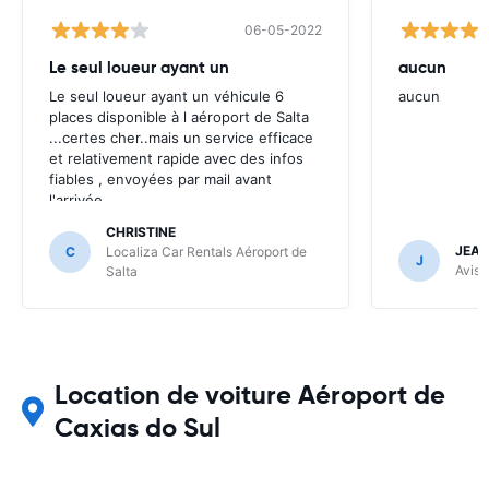
06-05-2022
Le seul loueur ayant un
aucun
Le seul loueur ayant un véhicule 6
aucun
places disponible à l aéroport de Salta
...certes cher..mais un service efficace
et relativement rapide avec des infos
fiables , envoyées par mail avant
l'arrivée .
CHRISTINE
JEAN
C
Localiza Car Rentals Aéroport de
J
Avis 
Salta
Location de voiture Aéroport de
Caxias do Sul