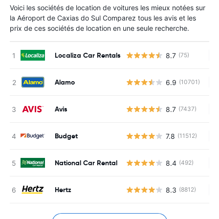
Voici les sociétés de location de voitures les mieux notées sur
la Aéroport de Caxias do Sul Comparez tous les avis et les
prix de ces sociétés de location en une seule recherche.
Localiza Car Rentals
8.7
(75)
Au
Alamo
6.9
(10701)
Au
Avis
8.7
(7437)
Au
Budget
7.8
(11512)
Au
National Car Rental
8.4
(492)
Au
Hertz
8.3
(8812)
Au