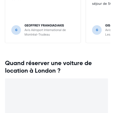
séjour de 50 
GEOFFREY FRANGIADAKIS
GISè
G
Avis Aéroport International de
G
Avis 
Montréal-Trudeau
Lesa
Quand réserver une voiture de
location à London ?