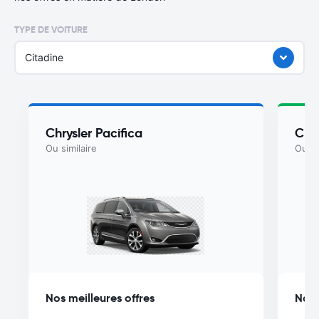
TYPE DE VOITURE
Citadine
Chrysler Pacifica
Chry
Ou similaire
Ou si
Nos meilleures offres
Nos 