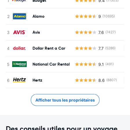
Budget
9.4
(11503)
Alamo
9
(10695)
Avis
7.6
(7427)
Dollar Rent a Car
7.7
(5286)
Au
National Car Rental
9.1
(491)
Hertz
8.6
(8807)
Au
Afficher tous les propriétaires
Des conseils utiles pour un voyage