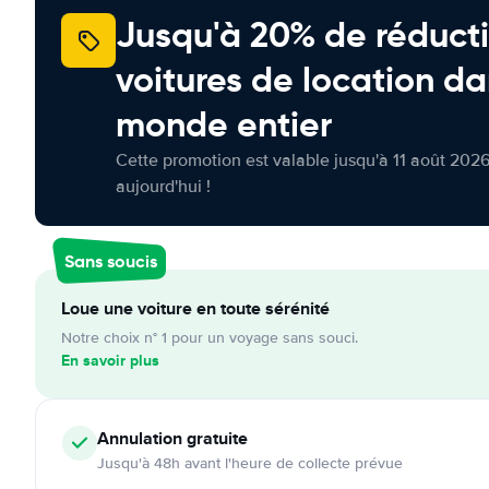
Jusqu'à 20% de réducti
voitures de location da
monde entier
Cette promotion est valable jusqu'à 11 août 2026
aujourd'hui !
Sans soucis
Loue une voiture en toute sérénité
Notre choix n° 1 pour un voyage sans souci.
En savoir plus
Annulation
gratuite
Jusqu'à 48h avant l'heure de collecte prévue