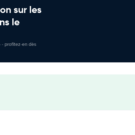
on sur les
ns le
 - profitez-en dès