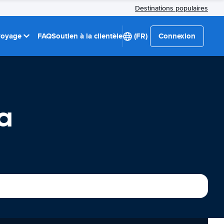
Destinations populaires
 voyage
FAQ
Soutien à la clientèle
(FR)
Connexion
a