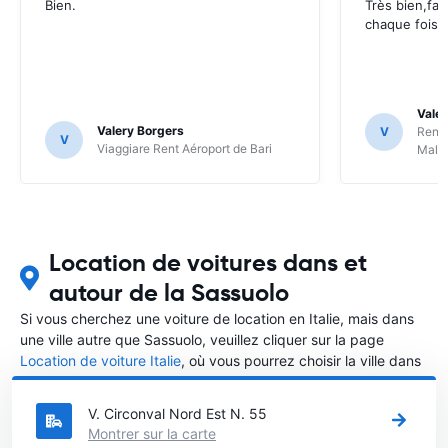
Bien.
Très bien,fac
chaque fois.
Valer
Valery Borgers
V
RentS
V
Viaggiare Rent Aéroport de Bari
Malp
Location de voitures dans et
autour de la Sassuolo
Si vous cherchez une voiture de location en Italie, mais dans
une ville autre que Sassuolo, veuillez cliquer sur la page
Location de voiture Italie
, où vous pourrez choisir la ville dans
le Italie où vous souhaitez louer une voiture.
V. Circonval Nord Est N. 55
Montrer sur la carte