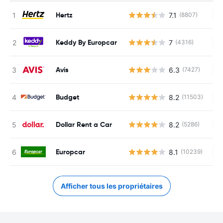
Hertz
7.1
(8807)
Au
Keddy By Europcar
7
(4316)
Au
Avis
6.3
(7427)
Au
Budget
8.2
(11503)
Au
Dollar Rent a Car
8.2
(5286)
Au
Europcar
8.1
(10239)
Au
Afficher tous les propriétaires