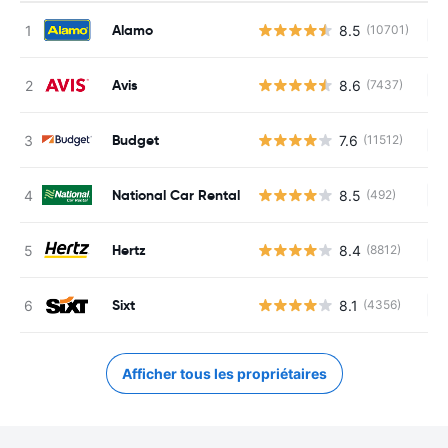
Alamo
8.5
(10701)
Au
Avis
8.6
(7437)
Au
Budget
7.6
(11512)
Au
National Car Rental
8.5
(492)
Au
Hertz
8.4
(8812)
Au
Sixt
8.1
(4356)
Au
Afficher tous les propriétaires