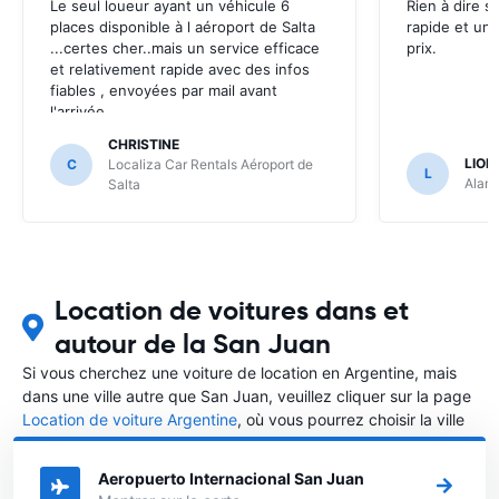
Le seul loueur ayant un véhicule 6
Rien à dire si
places disponible à l aéroport de Salta
rapide et un 
...certes cher..mais un service efficace
prix.
et relativement rapide avec des infos
fiables , envoyées par mail avant
l'arrivée .
CHRISTINE
LION
C
Localiza Car Rentals Aéroport de
L
Alamo
Salta
Location de voitures dans et
autour de la San Juan
Si vous cherchez une voiture de location en Argentine, mais
dans une ville autre que San Juan, veuillez cliquer sur la page
Location de voiture Argentine
, où vous pourrez choisir la ville
dans le Argentine où vous souhaitez louer une voiture.
Aeropuerto Internacional San Juan