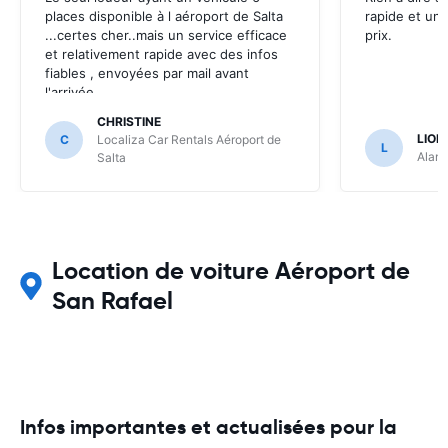
places disponible à l aéroport de Salta
rapide et un 
...certes cher..mais un service efficace
prix.
et relativement rapide avec des infos
fiables , envoyées par mail avant
l'arrivée .
CHRISTINE
LION
C
Localiza Car Rentals Aéroport de
L
Alamo
Salta
Location de voiture Aéroport de
San Rafael
Infos importantes et actualisées pour la