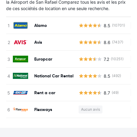
la Aéroport de San Rafael Comparez tous les avis et les prix
de ces sociétés de location en une seule recherche.
Alamo
8.5
(10701)
Au
Avis
8.6
(7437)
Au
Europcar
7.2
(10251)
Au
National Car Rental
8.5
(492)
Au
Rent a car
8.7
(49)
Au
Flexways
Aucun avis
Au