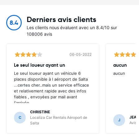
Derniers avis clients
8.4
Les clients nous évaluent avec un 8.4/10 sur
108006 avis
06-05-2022
Le seul loueur ayant un
aucun
Le seul loueur ayant un véhicule 6
aucun
places disponible à l aéroport de Salta
...certes cher..mais un service efficace
et relativement rapide avec des infos
fiables , envoyées par mail avant
l'arrivée .
CHRISTINE
JEAN
C
Localiza Car Rentals Aéroport de
J
Avis 
Salta