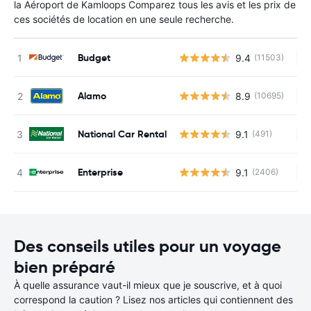
la Aéroport de Kamloops Comparez tous les avis et les prix de
ces sociétés de location en une seule recherche.
Budget
9.4
(11503)
Au
Alamo
8.9
(10695)
Au
National Car Rental
9.1
(491)
Au
Enterprise
9.1
(2406)
Au
Des conseils utiles pour un voyage
bien préparé
À quelle assurance vaut-il mieux que je souscrive, et à quoi
correspond la caution ? Lisez nos articles qui contiennent des