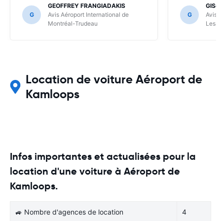
GEOFFREY FRANGIADAKIS
GISè
G
Avis Aéroport International de
G
Avis 
Montréal-Trudeau
Lesa
Location de voiture Aéroport de
Kamloops
Infos importantes et actualisées pour la
location d'une voiture à Aéroport de
Kamloops.
🚙 Nombre d'agences de location
4