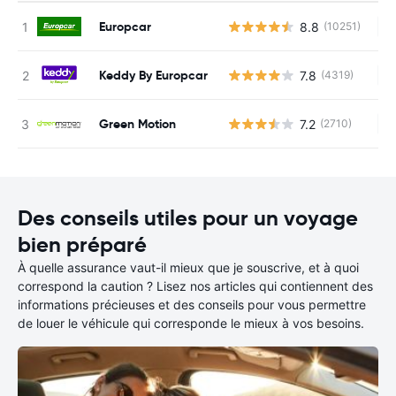
Europcar
8.8
(10251)
Au
Keddy By Europcar
7.8
(4319)
Au
Green Motion
7.2
(2710)
Au
Des conseils utiles pour un voyage
bien préparé
À quelle assurance vaut-il mieux que je souscrive, et à quoi
correspond la caution ? Lisez nos articles qui contiennent des
informations précieuses et des conseils pour vous permettre
de louer le véhicule qui corresponde le mieux à vos besoins.