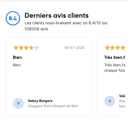
Derniers avis clients
8.4
Les clients nous évaluent avec un 8.4/10 sur
108006 avis
26-07-2026
Bien.
Très bien,fa
Bien.
Très bien,fac
chaque fois.
Valer
Valery Borgers
V
RentS
V
Viaggiare Rent Aéroport de Bari
Malp