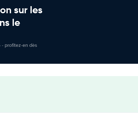
on sur les
ns le
 - profitez-en dès