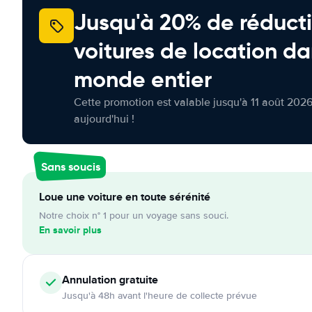
Jusqu'à 20% de réducti
voitures de location da
monde entier
Cette promotion est valable jusqu'à 11 août 2026
aujourd'hui !
Sans soucis
Loue une voiture en toute sérénité
Notre choix n° 1 pour un voyage sans souci.
En savoir plus
Annulation
gratuite
Jusqu'à 48h avant l'heure de collecte prévue