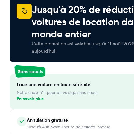
Jusqu'à 20% de réducti
voitures de location da
monde entier
Cette promotion est valable jusqu'à 11 août 2026
aujourd'hui !
Sans soucis
Loue une voiture en toute sérénité
Notre choix n° 1 pour un voyage sans souci.
En savoir plus
Annulation
gratuite
Jusqu'à 48h avant l'heure de collecte prévue