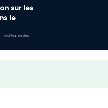
on sur les
ns le
 - profitez-en dès