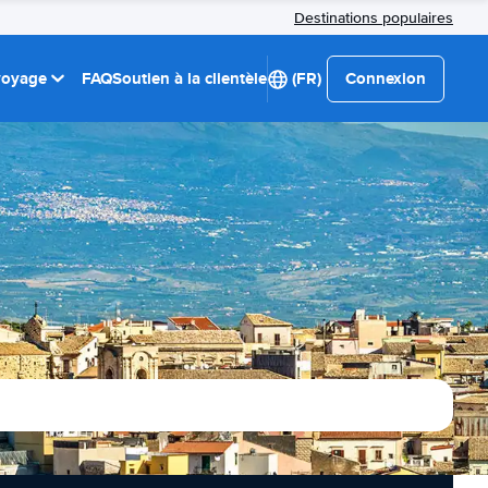
Destinations populaires
 voyage
FAQ
Soutien à la clientèle
(FR)
Connexion