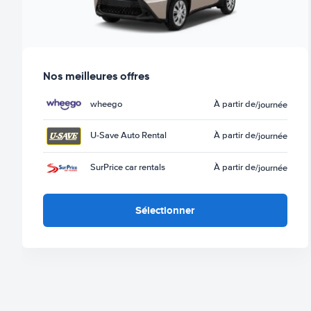
Nos meilleures offres
wheego
À partir de
/journée
U-Save Auto Rental
À partir de
/journée
SurPrice car rentals
À partir de
/journée
Sélectionner