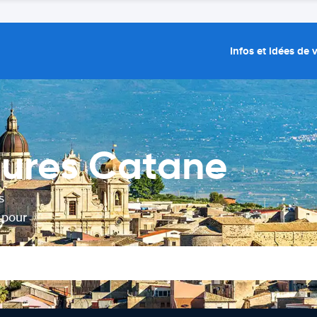
Infos et idées de
tures Catane
s
 pour