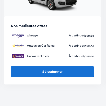
Nos meilleures offres
wheego
À partir de
/journée
Autounion Car Rental
À partir de
/journée
Carwiz rent a car
À partir de
/journée
Sélectionner