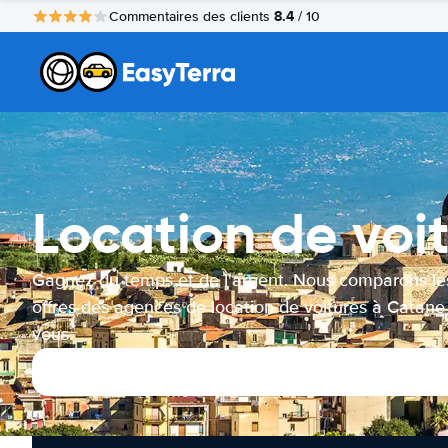
8.4
Commentaires des clients
/ 10
Location de voi
Gagnez du temps et de l'argent. Nous comparons le
offres des agences de location de voitures à Catane
vous.