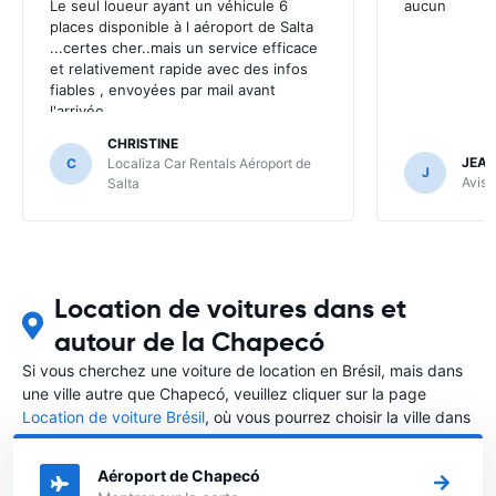
Le seul loueur ayant un véhicule 6
aucun
places disponible à l aéroport de Salta
...certes cher..mais un service efficace
et relativement rapide avec des infos
fiables , envoyées par mail avant
l'arrivée .
CHRISTINE
JEAN
C
Localiza Car Rentals Aéroport de
J
Avis 
Salta
Location de voitures dans et
autour de la Chapecó
Si vous cherchez une voiture de location en Brésil, mais dans
une ville autre que Chapecó, veuillez cliquer sur la page
Location de voiture Brésil
, où vous pourrez choisir la ville dans
le Brésil où vous souhaitez louer une voiture.
Aéroport de Chapecó