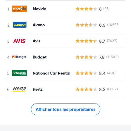
Movida
8
(28)
Au
Alamo
6.9
(10695)
Au
Avis
8.7
(7427)
Au
Budget
7.8
(11503)
Au
National Car Rental
8.4
(491)
Au
Hertz
8.3
(8807)
Au
Afficher tous les propriétaires