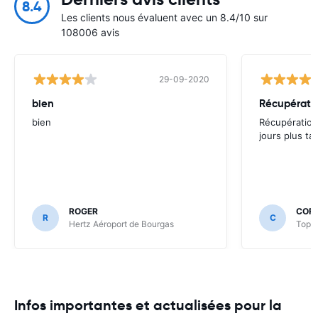
8.4
Les clients nous évaluent avec un 8.4/10 sur
108006 avis
29-09-2020
bien
bien
Récupération
jours plus tar
ROGER
CORI
R
C
Hertz Aéroport de Bourgas
Top R
Infos importantes et actualisées pour la