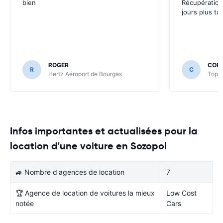
bien
Récupération
jours plus tar
ROGER
CORI
R
C
Hertz Aéroport de Bourgas
Top R
Infos importantes et actualisées pour la
location d'une voiture en Sozopol
🚙 Nombre d'agences de location
7
🏆 Agence de location de voitures la mieux
Low Cost
notée
Cars