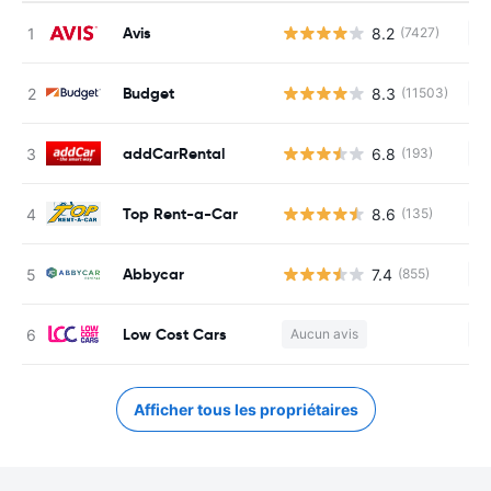
Avis
8.2
(7427)
Au
Budget
8.3
(11503)
Au
addCarRental
6.8
(193)
Au
Top Rent-a-Car
8.6
(135)
Au
Abbycar
7.4
(855)
Au
Low Cost Cars
Aucun avis
Au
Afficher tous les propriétaires