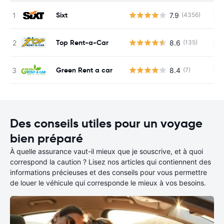
Sixt
7.9
(4356)
Au
Top Rent-a-Car
8.6
(135)
Au
Green Rent a car
8.4
(7)
Au
Des conseils utiles pour un voyage
bien préparé
À quelle assurance vaut-il mieux que je souscrive, et à quoi
correspond la caution ? Lisez nos articles qui contiennent des
informations précieuses et des conseils pour vous permettre
de louer le véhicule qui corresponde le mieux à vos besoins.