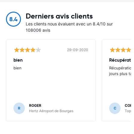
Derniers avis clients
8.4
Les clients nous évaluent avec un 8.4/10 sur
108006 avis
29-09-2020
bien
bien
Récupération
jours plus tar
ROGER
CORI
R
C
Hertz Aéroport de Bourgas
Top R