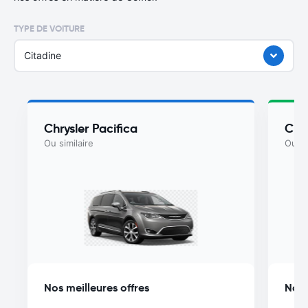
TYPE DE VOITURE
Citadine
Chrysler Pacifica
Chry
Ou similaire
Ou si
Nos meilleures offres
Nos 