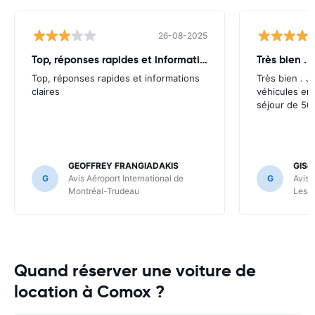
26-08-2025
Top, réponses rapides et informations
Très bien . J
Top, réponses rapides et informations
Très bien . J’
claires
véhicules en
séjour de 50 
GEOFFREY FRANGIADAKIS
GISè
G
Avis Aéroport International de
G
Avis 
Montréal-Trudeau
Lesa
Quand réserver une voiture de
location à Comox ?