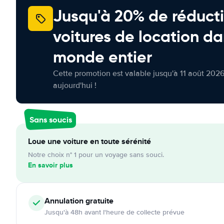
Jusqu'à 20% de réducti
voitures de location da
monde entier
Cette promotion est valable jusqu'à 11 août 2026
aujourd'hui !
Sans soucis
Loue une voiture en toute sérénité
Notre choix n° 1 pour un voyage sans souci.
En savoir plus
Annulation
gratuite
Jusqu'à 48h avant l'heure de collecte prévue