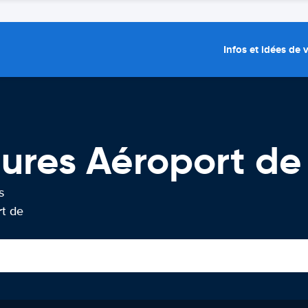
Infos et idées de
tures Aéroport d
s
rt de