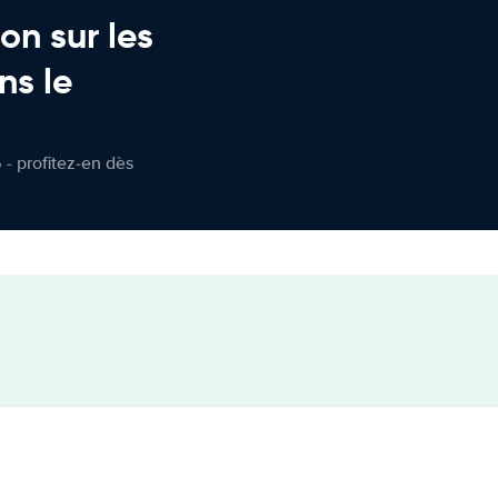
on sur les
ns le
 - profitez-en dès