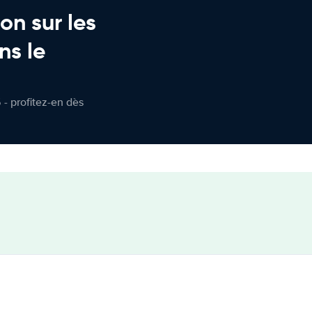
on sur les
ns le
 - profitez-en dès