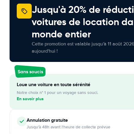
Jusqu'à 20% de réducti
voitures de location da
monde entier
Cette promotion est valable jusqu'à 11 août 2026
aujourd'hui !
Sans soucis
Loue une voiture en toute sérénité
Notre choix n° 1 pour un voyage sans souci.
En savoir plus
Annulation
gratuite
Jusqu'à 48h avant l'heure de collecte prévue