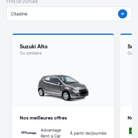
TYPE DE VOITURE
Citadine
Suzuki Alto
Suzu
Ou similaire
Ou si
Nos meilleures offres
Nos 
Advantage
À partir de
/journée
Rent a Car