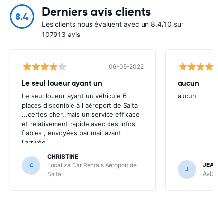
Derniers avis clients
8.4
Les clients nous évaluent avec un 8.4/10 sur
107913 avis
06-05-2022
Le seul loueur ayant un
aucun
Le seul loueur ayant un véhicule 6
aucun
places disponible à l aéroport de Salta
...certes cher..mais un service efficace
et relativement rapide avec des infos
fiables , envoyées par mail avant
l'arrivée .
CHRISTINE
JEAN
C
Localiza Car Rentals Aéroport de
J
Avis 
Salta