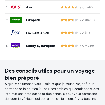
Avis
8.6
(7427)
Au
Europcar
7.2
(10239)
Au
Fox Rent A Car
7.2
(71)
Au
Keddy By Europcar
7.5
(4316)
Au
Des conseils utiles pour un voyage
bien préparé
À quelle assurance vaut-il mieux que je souscrive, et à quoi
correspond la caution ? Lisez nos articles qui contiennent des
informations précieuses et des conseils pour vous permettre
de louer le véhicule qui corresponde le mieux à vos besoins.