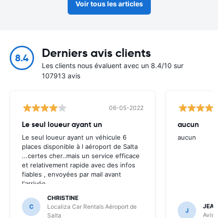
Voir tous les articles
Derniers avis clients
8.4
Les clients nous évaluent avec un 8.4/10 sur
107913 avis
06-05-2022
Le seul loueur ayant un
aucun
Le seul loueur ayant un véhicule 6
aucun
places disponible à l aéroport de Salta
...certes cher..mais un service efficace
et relativement rapide avec des infos
fiables , envoyées par mail avant
l'arrivée .
CHRISTINE
JEAN
C
Localiza Car Rentals Aéroport de
J
Avis 
Salta